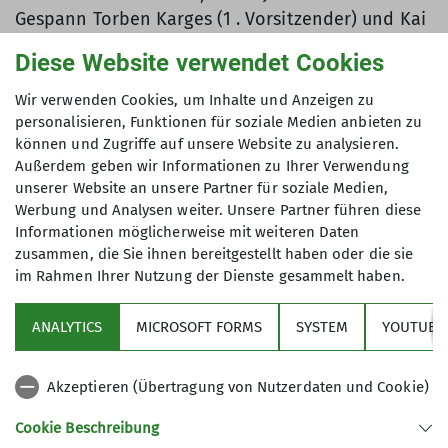
Gespann Torben Karges (1 . Vorsitzender) und Kai
Vermehren (2 . Vorsitzender) die Leitung der
Diese Website verwendet Cookies
Sektion übernimmt.
Wir verwenden Cookies, um Inhalte und Anzeigen zu
Datensammlung: Kai Vermehren
personalisieren, Funktionen für soziale Medien anbieten zu
Text: Joachim Pohl
können und Zugriffe auf unsere Website zu analysieren.
Außerdem geben wir Informationen zu Ihrer Verwendung
unserer Website an unsere Partner für soziale Medien,
Werbung und Analysen weiter. Unsere Partner führen diese
Informationen möglicherweise mit weiteren Daten
zusammen, die Sie ihnen bereitgestellt haben oder die sie
im Rahmen Ihrer Nutzung der Dienste gesammelt haben.
Sektion
ANALYTICS
MICROSOFT FORMS
SYSTEM
YOUTUBE 
Medien
Akzeptieren (Übertragung von Nutzerdaten und Cookie)
Partner
Cookie Beschreibung