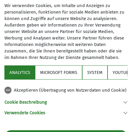
jegliche Form von Intoleranz zu wenden."
Wir verwenden Cookies, um Inhalte und Anzeigen zu
personalisieren, Funktionen für soziale Medien anbieten zu
Beschlossen vom DAV-Präsidium am 14. Januar
können und Zugriffe auf unsere Website zu analysieren.
2025
Außerdem geben wir Informationen zu Ihrer Verwendung
unserer Website an unsere Partner für soziale Medien,
Werbung und Analysen weiter. Unsere Partner führen diese
Informationen möglicherweise mit weiteren Daten
zusammen, die Sie ihnen bereitgestellt haben oder die sie
im Rahmen Ihrer Nutzung der Dienste gesammelt haben.
Sektion
ANALYTICS
MICROSOFT FORMS
SYSTEM
YOUTUBE 
Medien
Akzeptieren (Übertragung von Nutzerdaten und Cookie)
Partner
Cookie Beschreibung
Verwendete Cookies
Sektion Flensburg des Deutschen Alpenvereins (DAV) e.V.
Postfach 14 37
24904 Flensburg