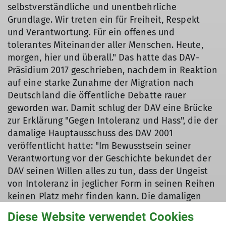
selbstverständliche und unentbehrliche
Grundlage. Wir treten ein für Freiheit, Respekt
und Verantwortung. Für ein offenes und
tolerantes Miteinander aller Menschen. Heute,
morgen, hier und überall." Das hatte das DAV-
Präsidium 2017 geschrieben, nachdem in Reaktion
auf eine starke Zunahme der Migration nach
Deutschland die öffentliche Debatte rauer
geworden war. Damit schlug der DAV eine Brücke
zur Erklärung "Gegen Intoleranz und Hass", die der
damalige Hauptausschuss des DAV 2001
veröffentlicht hatte: "Im Bewusstsein seiner
Verantwortung vor der Geschichte bekundet der
DAV seinen Willen alles zu tun, dass der Ungeist
von Intoleranz in jeglicher Form in seinen Reihen
keinen Platz mehr finden kann. Die damaligen
Geschehnisse [sind] dem DAV heute Mahnung,
Diese Website verwendet Cookies
sich stets für Toleranz einzusetzen und sich gegen